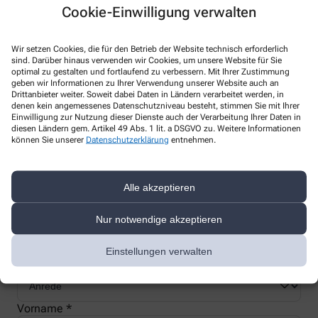
Cookie-Einwilligung verwalten
Wir setzen Cookies, die für den Betrieb der Website technisch erforderlich
sind. Darüber hinaus verwenden wir Cookies, um unsere Website für Sie
Nachweis Ihrer Befreiung
optimal zu gestalten und fortlaufend zu verbessern. Mit Ihrer Zustimmung
geben wir Informationen zu Ihrer Verwendung unserer Website auch an
Drittanbieter weiter. Soweit dabei Daten in Ländern verarbeitet werden, in
denen kein angemessenes Datenschutzniveau besteht, stimmen Sie mit Ihrer
Wenn Sie einen Ausweis über die Befreiung der gesetzlichen
Einwilligung zur Nutzung dieser Dienste auch der Verarbeitung Ihrer Daten in
Zuzahlung haben, können wir diese Info speichern und Sie
diesen Ländern gem. Artikel 49 Abs. 1 lit. a DSGVO zu. Weitere Informationen
können Sie unserer
Datenschutzerklärung
entnehmen.
müssen Ihren Ausweis nicht immer vorzeigen.
Alle akzeptieren
Kundenkarte beantragen
Nur notwendige akzeptieren
Jetzt schnell und einfach online beantragen und beim nächsten
Besuch bei uns in der Apotheke abholen.
Einstellungen verwalten
Anrede
Vorname *